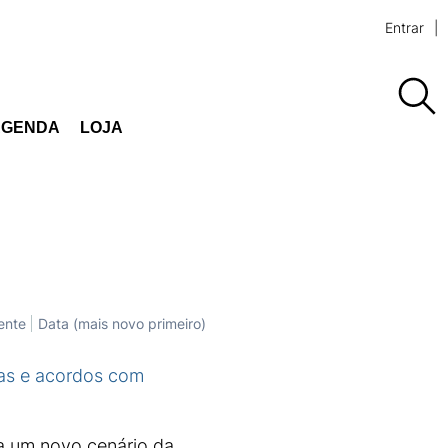
Entrar
AGENDA
LOJA
ente
Data (mais novo primeiro)
cas e acordos com
a um novo cenário da