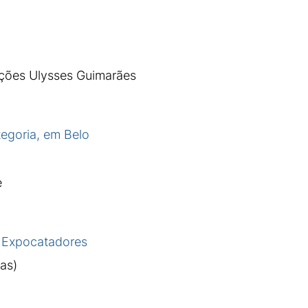
ções Ulysses Guimarães
tegoria, em Belo
e
a Expocatadores
as)