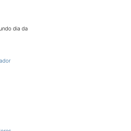
undo dia da
tador
dores