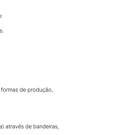
:
s.
 a formas de produção,
) através de bandeiras,