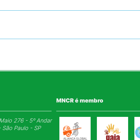
MNCR é membro
Maio 276 - 5ᵒ Andar
- São Paulo - SP