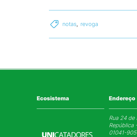
notas
,
revoga
Ecosistema
Endereço
Rua 24 de 
República 
01041-905