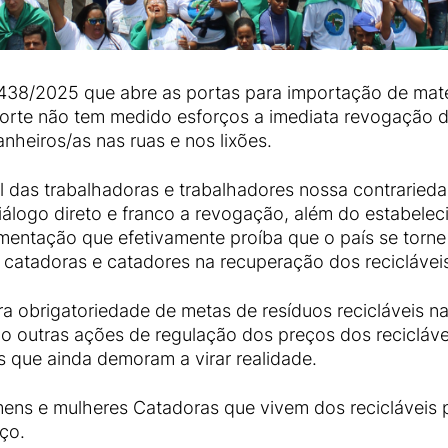
438/2025 que abre as portas para importação de materi
porte não tem medido esforços a imediata revogação 
nheiros/as nas ruas e nos lixões.
l das trabalhadoras e trabalhadores nossa contrarie
iálogo direto e franco a revogação, além do estabel
entação que efetivamente proíba que o país se torne 
s catadoras e catadores na recuperação dos reciclávei
a obrigatoriedade de metas de resíduos recicláveis na
 outras ações de regulação dos preços dos reciclávei
 que ainda demoram a virar realidade.
ns e mulheres Catadoras que vivem dos recicláveis p
ço.