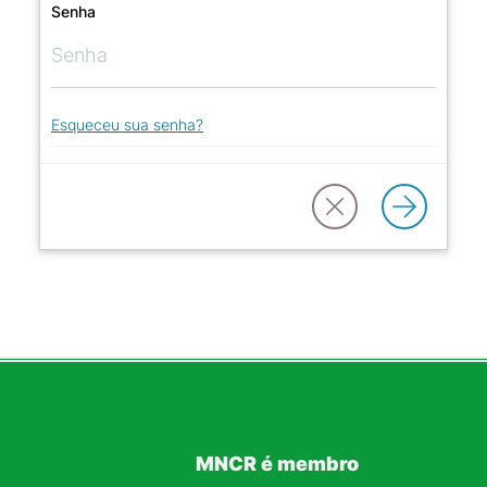
Senha
Esqueceu sua senha?
MNCR é membro