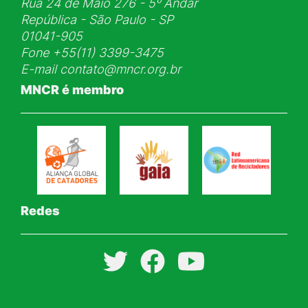
Rua 24 de Maio 276 - 5ᵒ Andar
República - São Paulo - SP
01041-905
Fone
+55(11) 3399-3475
E-mail
contato@mncr.org.br
MNCR é membro
Redes