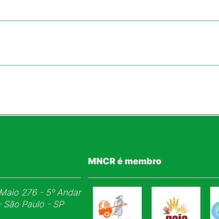
MNCR é membro
Maio 276 - 5ᵒ Andar
- São Paulo - SP