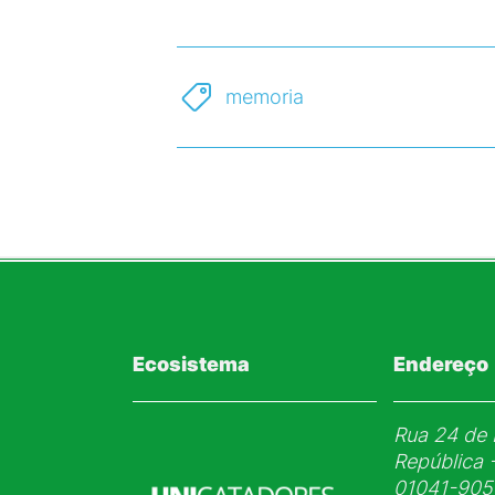
memoria
Ecosistema
Endereço
Rua 24 de 
República 
01041-905