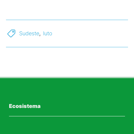
Sudeste
,
luto
Ecosistema