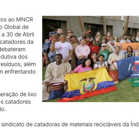
ados ao MNCR
o Global de
a 30 de Abril
 catadores da
 debateram
odutiva dos
resíduos, além
m enfrentando
eração de lixo
s catadores
do.
sindicato de catadoras de materiais recicláveis da Ín