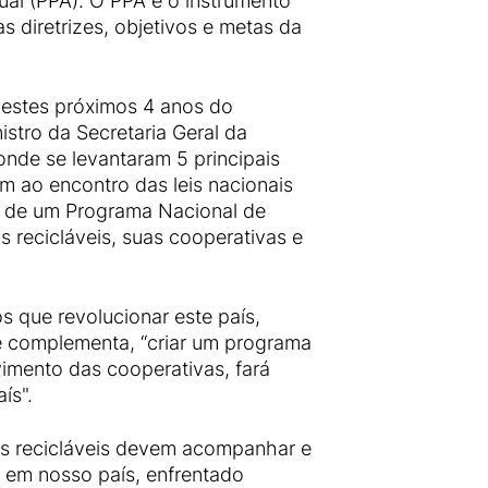
nual (PPA). O PPA é o instrumento
 diretrizes, objetivos e metas da
 nestes próximos 4 anos do
stro da Secretaria Geral da
onde se levantaram 5 principais
m ao encontro das leis nacionais
o de um Programa Nacional de
s recicláveis, suas cooperativas e
s que revolucionar este país,
 e complementa, “criar um programa
vimento das cooperativas, fará
ís".
ais recicláveis devem acompanhar e
m em nosso país, enfrentado