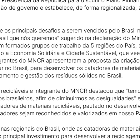
 Presidência da República para discutir o Plano Pluria
o de governo e estabelece, de forma regionalizada, as
e os principais desafios a serem vencidos pelo Brasil
sil que nós queremos" sugerido na declaração do Mini
am formados grupos de trabalho da 5 regiões do País, 
ão a Economia Solidária e Cidade Sustentável, que vee
egrantes do MNCR apresentaram a proposta da criaçã
 no Brasil, para desenvolver os catadores de materiai
amento e gestão dos resíduos sólidos no Brasil.
s recicláveis e integrante do MNCR destacou que "temo
os brasileiros, afim de diminuirmos as desigualdades"
tadores de materiais recicláveis, pautado no desenvol
adores sejam reconhecidos e valorizados em nosso Pa
as regionais do Brasil, onde as catadoras de materi
o principal investimento para desenvolver a reciclage