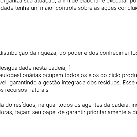
organiza sua atuação, a fim de elaborar e executar pol
edade tenha um maior controle sobre as ações concluí
distribuição da riqueza, do poder e dos conhecimentos
desigualdade nesta cadeia, f
togestionárias ocupem todos os elos do ciclo produt
lável, garantindo a gestão integrada dos resíduos. Ess
s recursos naturais
a do resíduos, na qual todos os agentes da cadeia, inc
adoras, façam seu papel de garantir prioritariamente a