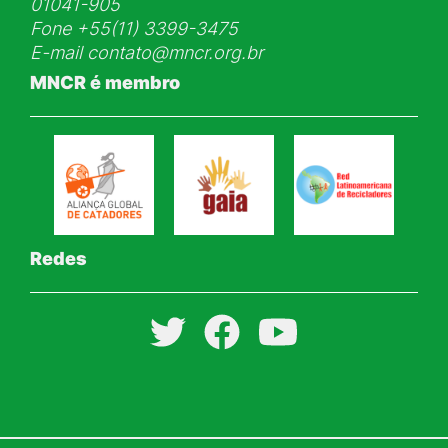
01041-905
Fone
+55(11) 3399-3475
E-mail
contato@mncr.org.br
MNCR é membro
Redes