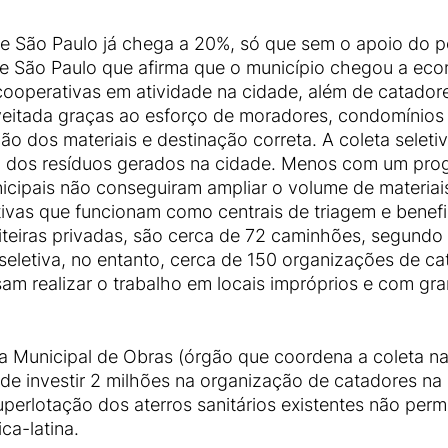
 de São Paulo já chega a 20%, só que sem o apoio do p
de São Paulo que afirma que o município chegou a ec
cooperativas em atividade na cidade, além de catador
eitada graças ao esforço de moradores, condomínios 
 dos materiais e destinação correta. A coleta seletiva 
 dos resíduos gerados na cidade. Menos com um prog
cipais não conseguiram ampliar o volume de materiais
vas que funcionam como centrais de triagem e benefic
teiras privadas, são cerca de 72 caminhões, segundo 
 seletiva, no entanto, cerca de 150 organizações de c
am realizar o trabalho em locais impróprios e com gra
a Municipal de Obras (órgão que coordena a coleta n
ende investir 2 milhões na organização de catadores 
rlotação dos aterros sanitários existentes não permit
ca-latina.