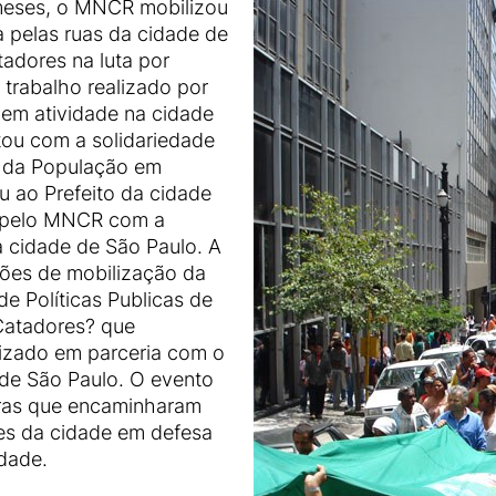
 meses, o MNCR mobilizou
a pelas ruas da cidade de
adores na luta por
 trabalho realizado por
 em atividade na cidade
tou com a solidariedade
 da População em
 ao Prefeito da cidade
o pelo MNCR com a
a cidade de São Paulo. A
ções de mobilização da
e Políticas Publicas de
Catadores? que
lizado em parceria com o
 de São Paulo. O evento
oras que encaminharam
es da cidade em defesa
idade.