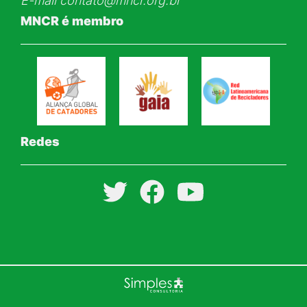
E-mail
contato@mncr.org.br
MNCR é membro
Redes