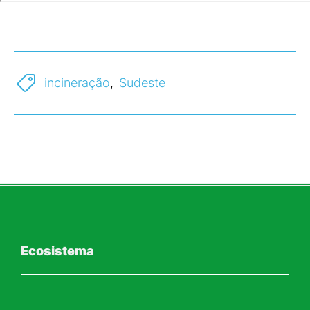
incineração
,
Sudeste
Ecosistema