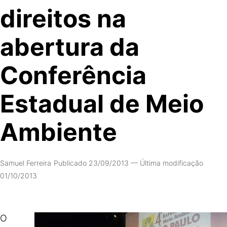
direitos na
abertura da
Conferência
Estadual de Meio
Ambiente
Samuel Ferreira
Publicado 23/09/2013
—
Última modificação
01/10/2013
O