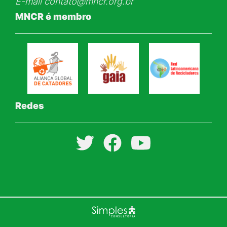
E-mail
contato@mncr.org.br
MNCR é membro
Redes