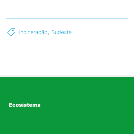
incineração
,
Sudeste
Ecosistema