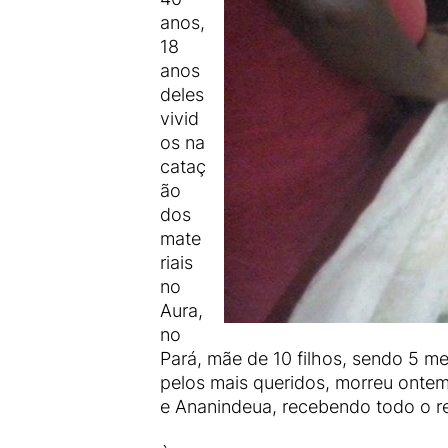
anos,
18
anos
deles
vivid
os na
cataç
ão
dos
mate
riais
no
Aura,
no
Pará, mãe de 10 filhos, sendo 5 
pelos mais queridos, morreu ontem
e Ananindeua, recebendo todo o r