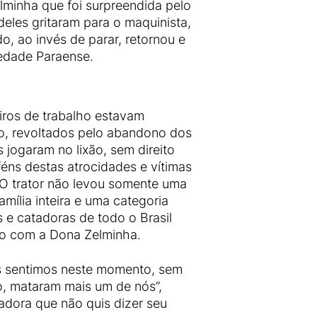
lminha que foi surpreendida pelo
eles gritaram para o maquinista,
o, ao invés de parar, retornou e
edade Paraense.
iros de trabalho estavam
o, revoltados pelo abandono dos
 jogaram no lixão, sem direito
ns destas atrocidades e vítimas
 O trator não levou somente uma
mília inteira e uma categoria
s e catadoras de todo o Brasil
o com a Dona Zelminha.
 sentimos neste momento, sem
, mataram mais um de nós”,
adora que não quis dizer seu