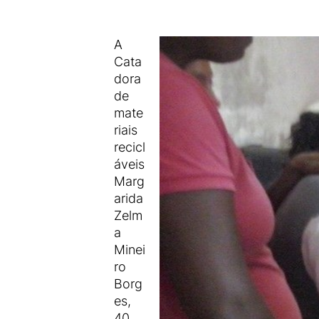
A
Cata
dora
de
mate
riais
recicl
áveis
Marg
arida
Zelm
a
Minei
ro
Borg
es,
40