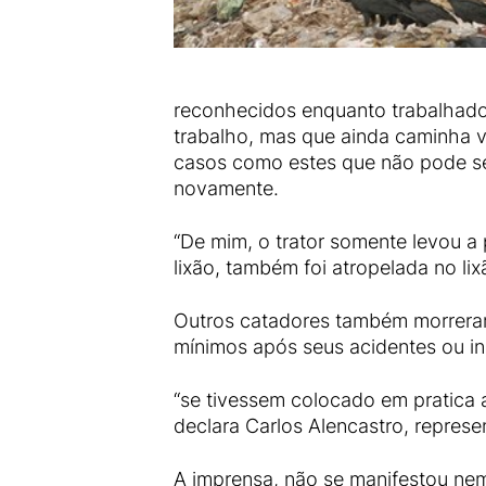
reconhecidos enquanto trabalhado
trabalho, mas que ainda caminha 
casos como estes que não pode ser
novamente.
“De mim, o trator somente levou a 
lixão, também foi atropelada no lix
Outros catadores também morreram
mínimos após seus acidentes ou in
“se tivessem colocado em pratica 
declara Carlos Alencastro, repres
A imprensa, não se manifestou nem