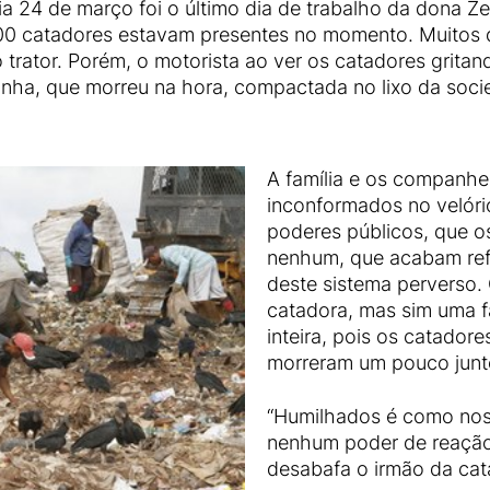
a 24 de março foi o último dia de trabalho da dona Ze
500 catadores estavam presentes no momento. Muitos d
 trator. Porém, o motorista ao ver os catadores gritand
nha, que morreu na hora, compactada no lixo da soci
A família e os companhe
inconformados no velóri
poderes públicos, que os
nenhum, que acabam refé
deste sistema perverso.
catadora, mas sim uma fa
inteira, pois os catadore
morreram um pouco junt
“Humilhados é como nos
nenhum poder de reação
desabafa o irmão da cat