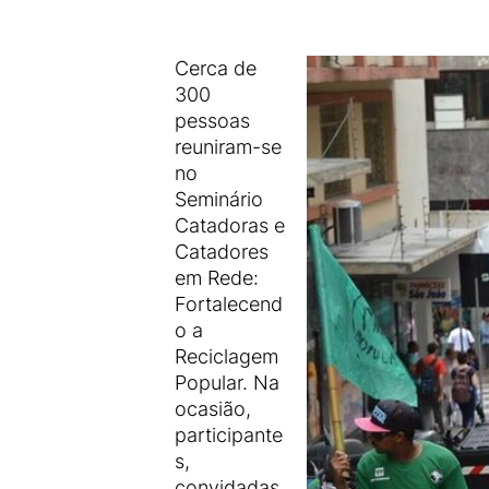
Cerca de
300
pessoas
reuniram-se
no
Seminário
Catadoras e
Catadores
em Rede:
Fortalecend
o a
Reciclagem
Popular. Na
ocasião,
participante
s,
convidadas