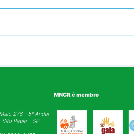
MNCR é membro
Maio 276 - 5ᵒ Andar
- São Paulo - SP