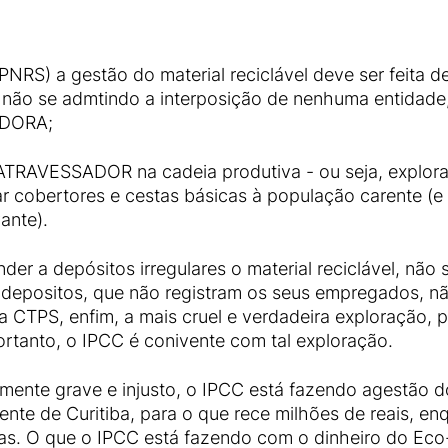
(PNRS) a gestão do material reciclável deve ser feita
is, não se admtindo a interposição de nenhuma entida
ADORA;
ATRAVESSADOR na cadeia produtiva - ou seja, explora
ar cobertores e cestas básicas à população carente (
ante).
nder a depósitos irregulares o material reciclável, nã
is depositos, que não registram os seus empregados, 
m a CTPS, enfim, a mais cruel e verdadeira exploração
ortanto, o IPCC é conivente com tal exploração.
amente grave e injusto, o IPCC está fazendo agestão 
ente de Curitiba, para o que rece milhões de reais, 
mas. O que o IPCC está fazendo com o dinheiro do E