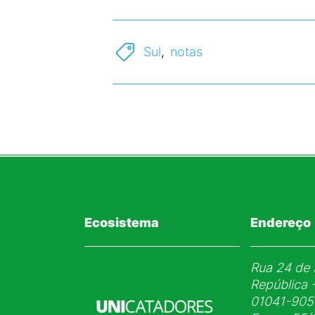
Sul
,
notas
Ecosistema
Endereço
Rua 24 de 
República 
01041-905