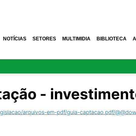
NOTÍCIAS
SETORES
MULTIMIDIA
BIBLIOTECA
tação - investimen
legislacao/arquivos-em-pdf/guia-captacao.pdf/@@down