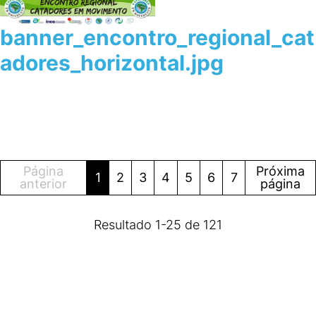
banner_encontro_regional_cat
adores_horizontal.jpg
Página
Próxima
1
2
3
4
5
6
7
anterior
página
Resultado
1
-
25
de
121