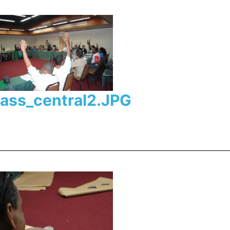
ass_central2.JPG