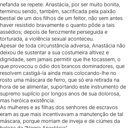
nefanda se repete: Anastácia, por ser muito bonita,
terminou sendo, também, sacrificada pela paixão
bestial de um dos filhos de um feitor, não sem antes
haver resistido bravamente o quanto pôde a tais
assédios; depois de ferozmente perseguida e
torturada, a violência sexual aconteceu.
Apesar de toda circunstância adversa, Anastácia não
deixou de sustentar a sua costumeira altivez e
dignidade, sem jamais permitir que lhe tocassem, o
que provocou o ódio dos brancos dominadores, que
resolvem castigá-la ainda mais colocando-lhe no
rosto uma máscara de ferro, que só era retirada na
hora de se alimentar, suportando este instrumento de
supremo suplício por longos anos de sua dolorosa,
mas heróica existência.
As mulheres e as filhas dos senhores de escravos
eram as que mais incentivavam a manutenção de tal
máscara, porque morriam de inveja e de ciúmes da
beleza da “Negra Anastácia”.