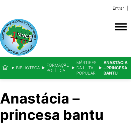
Entrar
MÁRTIRES
ANASTÁCIA
FORMAÇÃO
BIBLIOTECA
DA LUTA
– PRINCESA
POLÍTICA
POPULAR
BANTU
Anastácia –
princesa bantu