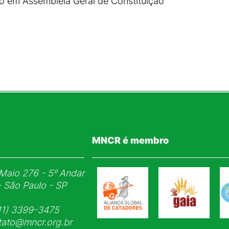
do em Assembléia Geral de Constituição
MNCR é membro
Maio 276 - 5ᵒ Andar
- São Paulo - SP
1) 3399-3475
tato@mncr.org.br