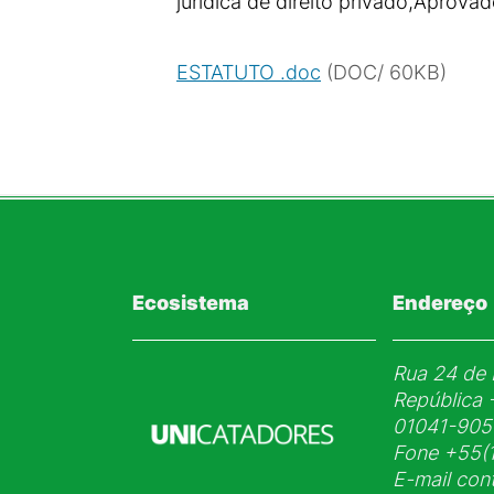
jurídica de direito privado,Aprova
ESTATUTO .doc
(
DOC
/
60
KB
)
Ecosistema
Endereço
Rua 24 de 
República 
01041-905
Fone
+55(1
E-mail
con