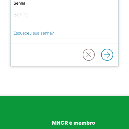
Senha
Esqueceu sua senha?
MNCR é membro