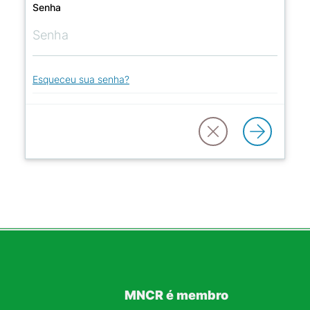
Senha
Esqueceu sua senha?
MNCR é membro